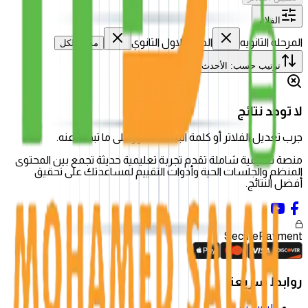
الفلاتر
المرحله الثانويه
الصف الاول الثانوي
مسح الكل
ترتيب حسب
:
الأحدث
لا توجد نتائج
جرب تعديل الفلاتر أو كلمة البحث للعثور على ما تبحث عنه.
منصة تعليمية شاملة تقدم تجربة تعليمية حديثة تجمع بين المحتوى
المنظم والجلسات الحية وأدوات التقييم لمساعدتك على تحقيق
أفضل النتائج.
Secure
Payment
روابط سريعة
الرئيسية