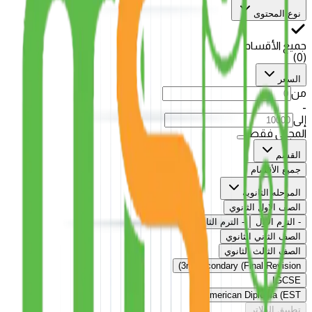
نوع المحتوى
جميع الأقسام
)
0
(
السعر
من
-
إلى
المجاني فقط
القسم
جميع الأقسام
المرحله الثانويه
الصف الاول الثانوي
-
الترم الاول
-
الترم الثاني
الصف الثاني الثانوي
الصف الثالث الثانوي
3rd secondary (Final Revision)
IGCSE
American Diploma (EST)
تطبيق الفلاتر