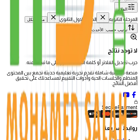
الفلاتر
المرحله الثانويه
الصف الاول الثانوي
مسح الكل
ترتيب حسب
:
الأحدث
لا توجد نتائج
جرب تعديل الفلاتر أو كلمة البحث للعثور على ما تبحث عنه.
منصة تعليمية شاملة تقدم تجربة تعليمية حديثة تجمع بين المحتوى
المنظم والجلسات الحية وأدوات التقييم لمساعدتك على تحقيق
أفضل النتائج.
Secure
Payment
روابط سريعة
الرئيسية