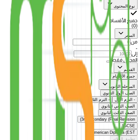
نوع المحتوى
جميع الأقسام
)
0
(
السعر
من
-
إلى
المجاني فقط
القسم
جميع الأقسام
المرحله الثانويه
الصف الاول الثانوي
-
الترم الاول
-
الترم الثاني
الصف الثاني الثانوي
الصف الثالث الثانوي
3rd secondary (Final Revision)
IGCSE
American Diploma (EST)
تطبيق الفلاتر